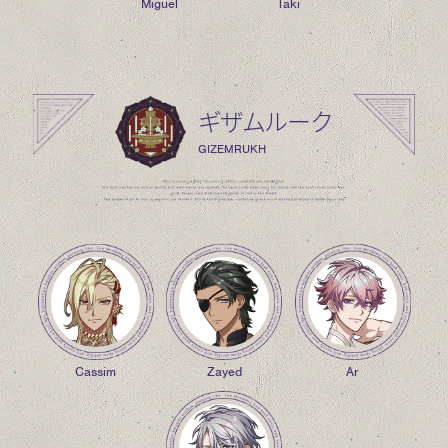
Miguel
Taki
ギザムルーク
GIZEMRUKH
Cassim
Zayed
Ar