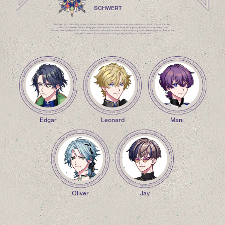
SCHWERT
Edgar
Leonard
Mani
Oliver
Jay