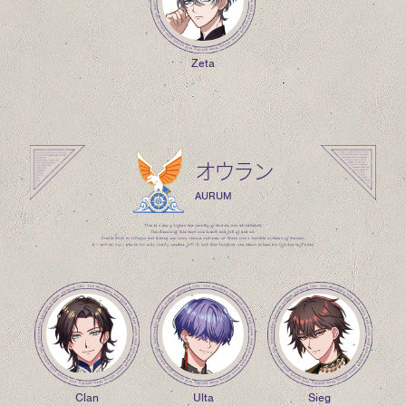
Zeta
オウラン
AURUM
Clan
Ulta
Sieg